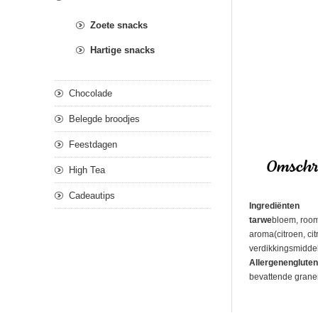
Zoete snacks
Hartige snacks
Chocolade
Belegde broodjes
Feestdagen
Omschri
High Tea
Cadeautips
Ingrediënten
tarwe
bloem, room
aroma(citroen, ci
verdikkingsmiddel
Allergenengluten
bevattende granen