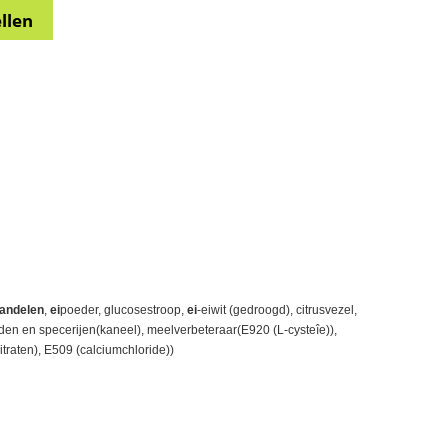
andelen
,
ei
poeder, glucosestroop,
ei
-eiwit (gedroogd), citrusvezel,
iden en specerijen(kaneel), meelverbeteraar(E920 (L-cysteîe)),
traten), E509 (calciumchloride))