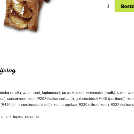
jving
boter (
melk
), water, zout,
lupine
meel,
tarwe
zetmeel, weipoeder (
melk
), suiker,
am
trus), conserveermiddel(E202 (kaliumsorbaat)), geleermiddel(E440 (pectinen)), kru
(E410 (johannesbroodpitmeel)), zuurteregelaar(E330 (citroenzuur), E332 (kaliumci
, melk, lupine, noten, ei