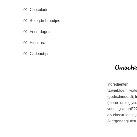
Chocolade
Belegde broodjes
Feestdagen
High Tea
Cadeautips
Omschri
Ingrediënten
tarwe
bloem, wate
(gedextrineerd),
h
(mono- en diglyce
voedingszuur(E270
div class='ItemIng
Allergenengluten