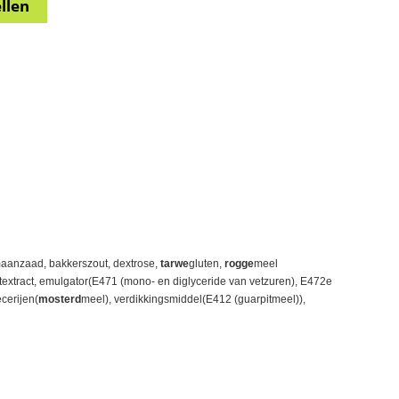
 maanzaad, bakkerszout, dextrose,
tarwe
gluten,
rogge
meel
extract, emulgator(E471 (mono- en diglyceride van vetzuren), E472e
cerijen(
mosterd
meel), verdikkingsmiddel(E412 (guarpitmeel)),