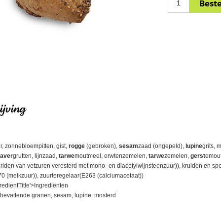
jving
r, zonnebloempitten, gist,
rogge
(gebroken),
sesam
zaad (ongepeld),
lupine
grits,
aver
grutten, lijnzaad,
tarwe
moutmeel, erwtenzemelen,
tarwe
zemelen,
gerst
emout
riden van vetzuren veresterd met mono- en diacetylwijnsteenzuur)), kruiden en spe
 (melkzuur)), zuurteregelaar(E263 (calciumacetaat))
redientTitle'>Ingrediënten
 bevattende granen, sesam, lupine, mosterd