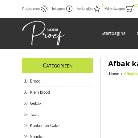
(0)
(0
Registreren
Inloggen
Verlanglijst
Winkelwagen
Startpagina
Afbak k
C
ATEGORIEEN
Home
/
Afbak k
Brood
Klein brood
Gebak
Taart
Koeken en Cake
Snacks