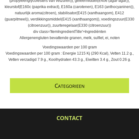
(propyleenglycolesters van vetzuren)), geleermiddel(E406 (agar-agar)),
kleurstof(E160c (paprika extract), E160a (carotenen), E163 (anthocyaninen)),
natuurlijk aroma(citroen), stabilisator(E415 (xanthaangom), E412
(guarpitmeel)), verdikkingsmiddel(E415 (xanthaangom)), voedingszuur(E330
(citroenzuur)), zuurteregelaar(E330 (citroenzuur))
div class='ItemIngredientTitle'>Ingrediënten
Allergenengluten bevattende granen, melk, sulfiet, ei, noten
Voedingswaarden per 100 gram
Voedingswaarden per 100 gram : Energie 1215 Kj (290 Kcal), Vetten 11.2 g.,
Vetten verzadigd 7.9 g., Koolhydraten 43.3 g., Eiwitten 3.4 g., Zout 0.26 g.
C
ATEGORIEEN
CONTACT