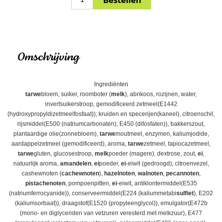
Omschrijving
Ingrediënten
tarwe
bloem, suiker, roomboter (
melk
), abrikoos, rozijnen, water,
invertsuikerstroop, gemodificeerd zetmeel(E1442
(hydroxypropyldizetmeelfosfaat)), kruiden en specerijen(kaneel), citroenschil,
rijsmiddel(E500 (natriumcarbonaten), E450 (difosfaten)), bakkerszout,
plantaardige olie(zonnebloem),
tarwe
moutmeel, enzymen, kaliumjodide,
aardappelzetmeel (gemodificeerd), aroma,
tarwe
zetmeel, tapiocazetmeel,
tarwe
gluten, glucosestroop,
melk
poeder (magere), dextrose, zout,
ei
,
natuurlijk aroma,
amandelen
,
ei
poeder,
ei
-eiwit (gedroogd), citroenvezel,
cashewnoten (
cachewnoten
),
hazelnoten
,
walnoten
,
pecannoten
,
pistachenoten
, pompoenpitten,
ei
-eiwit, antiklontermiddel(E535
(natriumferrocyanide)), conserveermiddel(E224 (kaliummetabi
sulfiet
), E202
(kaliumsorbaat)), draagstof(E1520 (propyleenglycol)), emulgator(E472b
(mono- en diglyceriden van vetzuren veresterd met melkzuur), E477