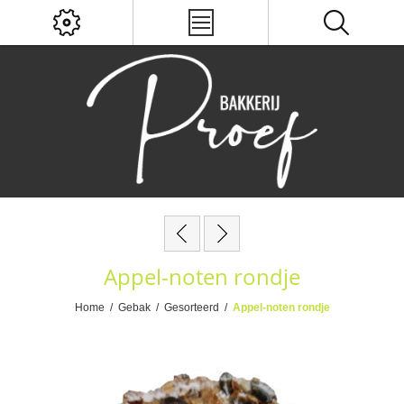
Appel-noten rondje
Home
/
Gebak
/
Gesorteerd
/
Appel-noten rondje