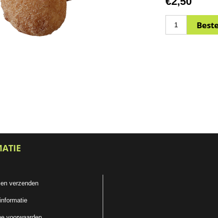
€2,50
MATIE
 en verzenden
informatie
e voorwaarden