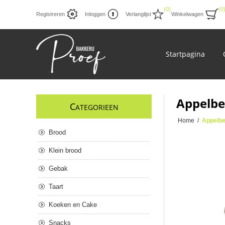
(0)
(0
Registreren
Inloggen
Verlanglijst
Winkelwagen
Startpagina
Appelbe
C
ATEGORIEEN
Home
/
Appelbe
Brood
Klein brood
Gebak
Taart
Koeken en Cake
Snacks