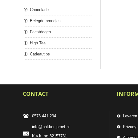
Chocolade
Belegde broodjes
Feestdagen
High Tea
Cadeautips
CONTACT
INFOR
0573 441 234
Leveren
info@bakkerijproef.nl
Privacy 
K.v.k. nr: 82157731
Algemen