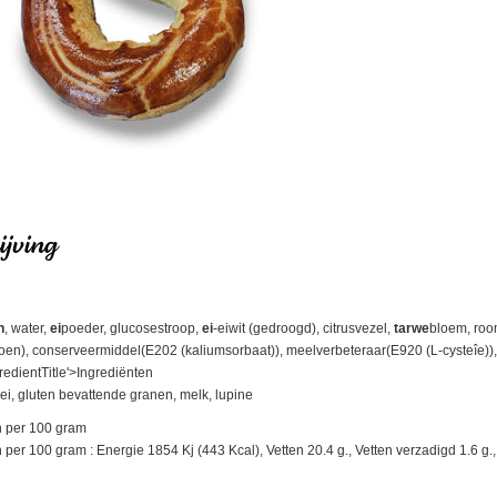
jving
n
, water,
ei
poeder, glucosestroop,
ei
-eiwit (gedroogd), citrusvezel,
tarwe
bloem, roo
roen), conserveermiddel(E202 (kaliumsorbaat)), meelverbeteraar(E920 (L-cysteîe))
redientTitle'>Ingrediënten
ei, gluten bevattende granen, melk, lupine
 per 100 gram
r 100 gram : Energie 1854 Kj (443 Kcal), Vetten 20.4 g., Vetten verzadigd 1.6 g., K