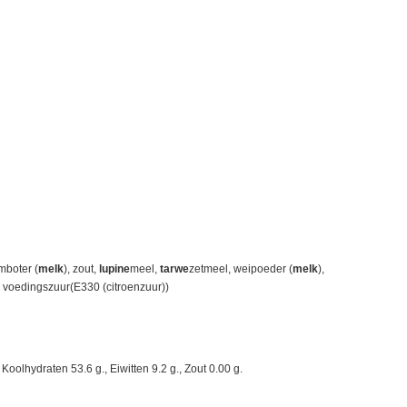
mboter (
melk
), zout,
lupine
meel,
tarwe
zetmeel, weipoeder (
melk
),
, voedingszuur(E330 (citroenzuur))
oolhydraten 53.6 g., Eiwitten 9.2 g., Zout 0.00 g.