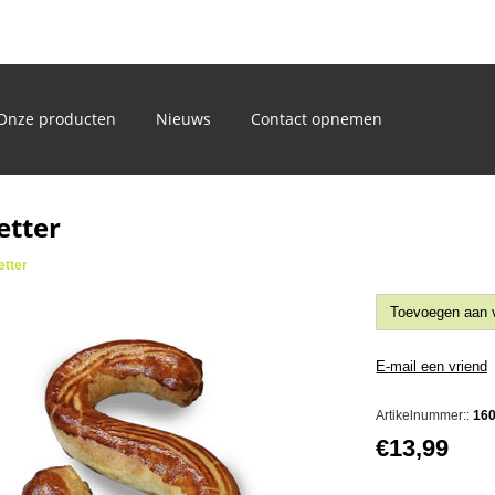
)
Onze producten
Nieuws
Contact opnemen
etter
etter
Artikelnummer::
16
€13,99