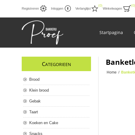
(0)
(0
Registreren
Inloggen
Verlanglijst
Winkelwagen
Startpagina
Banketl
C
ATEGORIEEN
Home
/
Banketl
Brood
Klein brood
Gebak
Taart
Koeken en Cake
Snacks