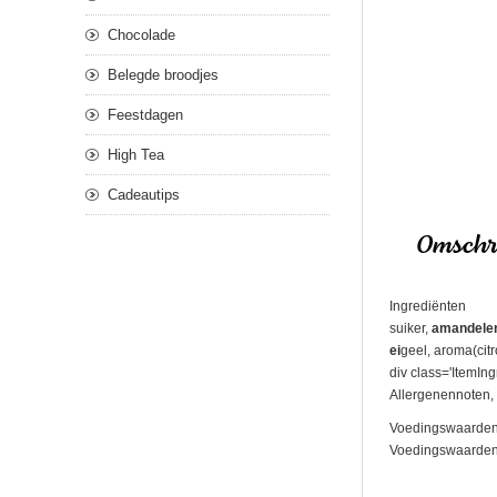
Chocolade
Belegde broodjes
Feestdagen
High Tea
Cadeautips
Omschri
Ingrediënten
suiker,
amandele
ei
geel, aroma(cit
div class='ItemIng
Allergenennoten, 
Voedingswaarden
Voedingswaarden pe