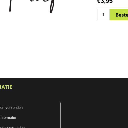
€3,95
MATIE
 en verzenden
informatie
e voorwaarden