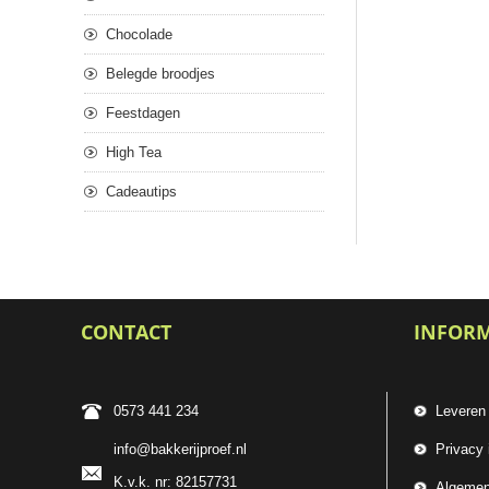
Chocolade
Belegde broodjes
Feestdagen
High Tea
Cadeautips
CONTACT
INFOR
0573 441 234
Leveren
info@bakkerijproef.nl
Privacy 
K.v.k. nr: 82157731
Algemen