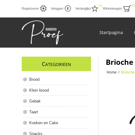
(0)
(0
Registreren
Inloggen
Verlanglijst
Winkelwagen
Startpagina
Brioche
C
ATEGORIEEN
Home
/
Brioche
Brood
Klein brood
Gebak
Taart
Koeken en Cake
Snacks