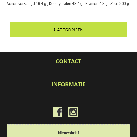
Vetten verzadigd 16.4 g., Koolhydraten 43.4 g., Eiwitten 4.8 g., Zout 0.00 g.
C
ATEGORIEEN
CONTACT
INFORMATIE
Nieuwsbrief