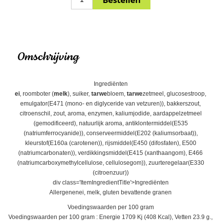
Omschrijving
Ingrediënten
ei
, roomboter (
melk
), suiker,
tarwe
bloem,
tarwe
zetmeel, glucosestroop,
emulgator(E471 (mono- en diglyceride van vetzuren)), bakkerszout,
citroenschil, zout, aroma, enzymen, kaliumjodide, aardappelzetmeel
(gemodificeerd), natuurlijk aroma, antiklontermiddel(E535
(natriumferrocyanide)), conserveermiddel(E202 (kaliumsorbaat)),
kleurstof(E160a (carotenen)), rijsmiddel(E450 (difosfaten), E500
(natriumcarbonaten)), verdikkingsmiddel(E415 (xanthaangom), E466
(natriumcarboxymethylcellulose, cellulosegom)), zuurteregelaar(E330
(citroenzuur))
div class='ItemIngredientTitle'>Ingrediënten
Allergenenei, melk, gluten bevattende granen
Voedingswaarden per 100 gram
Voedingswaarden per 100 gram : Energie 1709 Kj (408 Kcal), Vetten 23.9 g.,