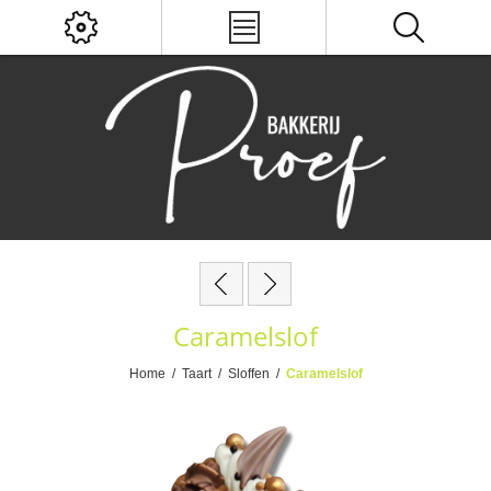
Caramelslof
Home
/
Taart
/
Sloffen
/
Caramelslof