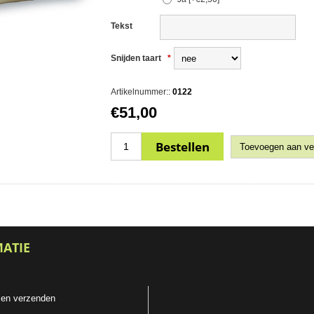
Tekst
Snijden taart
*
Artikelnummer::
0122
€51,00
MATIE
 en verzenden