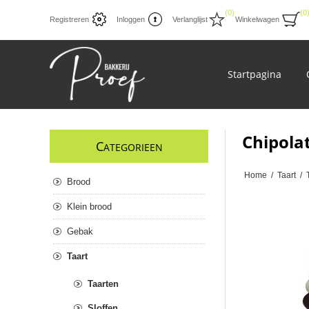
(0)
(0
Registreren
Inloggen
Verlanglijst
Winkelwagen
Startpagina
Chipola
C
ATEGORIEEN
Home
/
Taart
/
Brood
Klein brood
Gebak
Taart
Taarten
Sloffen