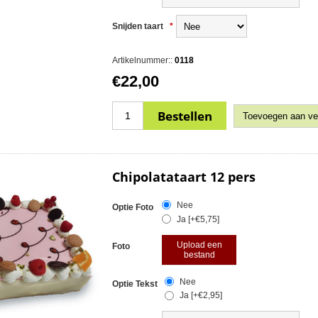
Snijden taart
*
Artikelnummer::
0118
€22,00
Chipolatataart 12 pers
Nee
Optie Foto
Ja [+€5,75]
Upload een
Foto
bestand
Nee
Optie Tekst
Ja [+€2,95]