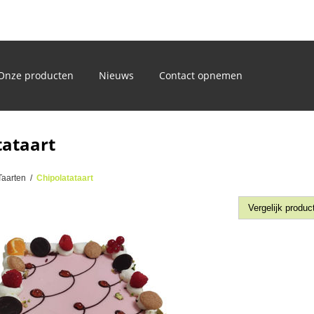
)
Onze producten
Nieuws
Contact opnemen
tataart
Taarten
/
Chipolatataart