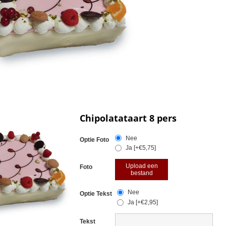
Chipolatataart 8 pers
Nee
Optie Foto
Ja [+€5,75]
Upload een
Foto
bestand
Nee
Optie Tekst
Ja [+€2,95]
Tekst