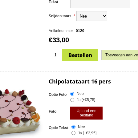
Tekst
Snijden taart
*
Artikelnummer::
0120
€33,00
Chipolatataart 16 pers
Nee
Optie Foto
Ja [+€5,75]
Upload een
Foto
bestand
Nee
Optie Tekst
Ja [+€2,95]