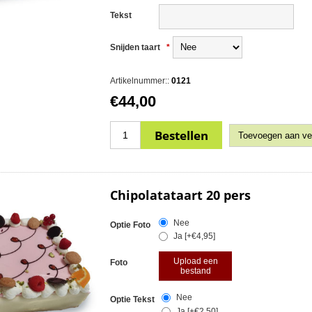
Tekst
Snijden taart
*
Artikelnummer::
0121
€44,00
Chipolatataart 20 pers
Nee
Optie Foto
Ja [+€4,95]
Upload een
Foto
bestand
Nee
Optie Tekst
Ja [+€2,50]