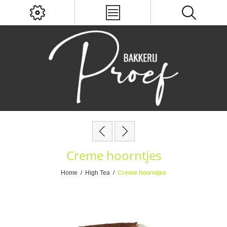
Creme hoorntjes
Home
/
High Tea
/
Creme hoorntjes