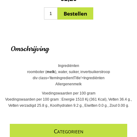
Omschrijving
Ingrediënten
roomboter (
melk
), water, suiker, invertsuikerstroop
div class='ItemIngredientTitle'>Ingrediënten
Allergenenmelk
Voedingswaarden per 100 gram
Voedingswaarden per 100 gram : Energie 1510 Kj (361 Kcal), Vetten 36.4 g.,
Vetten verzadigd 25.8 g., Koolhydraten 9.2 g., Eiwitten 0.0 g., Zout 0.00 g.
C
ATEGORIEEN