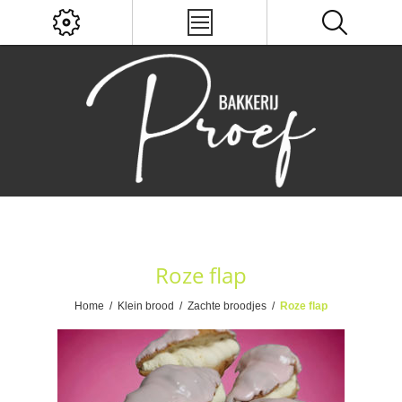
Roze flap
Home
/
Klein brood
/
Zachte broodjes
/
Roze flap