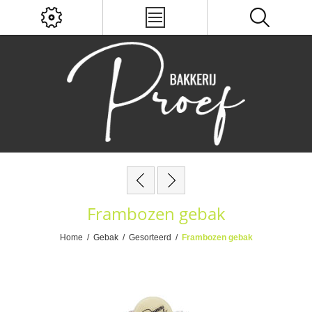
Frambozen gebak
Home
/
Gebak
/
Gesorteerd
/
Frambozen gebak