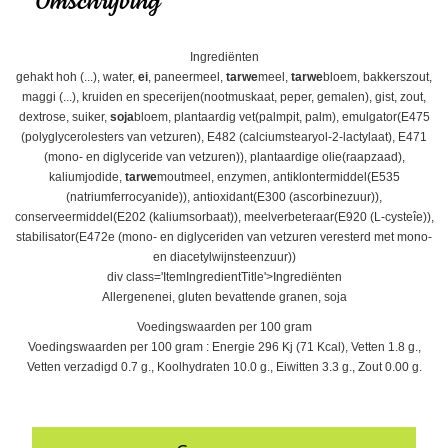
Omschrijving
Ingrediënten
gehakt hoh (...), water,
ei
, paneermeel,
tarwe
meel,
tarwe
bloem, bakkerszout,
maggi (...), kruiden en specerijen(nootmuskaat, peper, gemalen), gist, zout,
dextrose, suiker,
soja
bloem, plantaardig vet(palmpit, palm), emulgator(E475
(polyglycerolesters van vetzuren), E482 (calciumstearyol-2-lactylaat), E471
(mono- en diglyceride van vetzuren)), plantaardige olie(raapzaad),
kaliumjodide,
tarwe
moutmeel, enzymen, antiklontermiddel(E535
(natriumferrocyanide)), antioxidant(E300 (ascorbinezuur)),
conserveermiddel(E202 (kaliumsorbaat)), meelverbeteraar(E920 (L-cysteîe)),
stabilisator(E472e (mono- en diglyceriden van vetzuren veresterd met mono-
en diacetylwijnsteenzuur))
div class='ItemIngredientTitle'>Ingrediënten
Allergenenei, gluten bevattende granen, soja
Voedingswaarden per 100 gram
Voedingswaarden per 100 gram : Energie 296 Kj (71 Kcal), Vetten 1.8 g.,
Vetten verzadigd 0.7 g., Koolhydraten 10.0 g., Eiwitten 3.3 g., Zout 0.00 g.