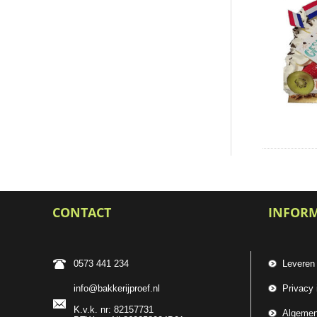
CONTACT
INFOR
0573 441 234
Leveren
info@bakkerijproef.nl
Privacy 
K.v.k. nr: 82157731
Algemen