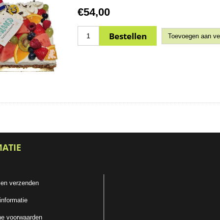
€54,00
MATIE
 en verzenden
informatie
e voorwaarden