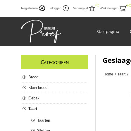
(0)
(0
Registreren
Inloggen
Verlanglijst
Winkelwagen
Startpagina
Geslaag
C
ATEGORIEEN
Home
/
Taart
/
Brood
Klein brood
Gebak
Taart
Taarten
Sloffen