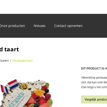
)
Onze producten
Nieuws
Contact opnemen
d taart
Taarten
/
Geslaagd taart
DIT PRODUCT IS
Afbeelding geslaagd 
slof, dat kan ook! B
Dan krijgt u het schi