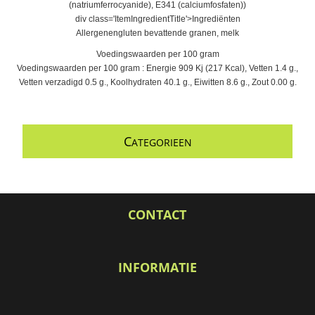
(natriumferrocyanide), E341 (calciumfosfaten))
div class='ItemIngredientTitle'>Ingrediënten
Allergenengluten bevattende granen, melk
Voedingswaarden per 100 gram
Voedingswaarden per 100 gram : Energie 909 Kj (217 Kcal), Vetten 1.4 g.,
Vetten verzadigd 0.5 g., Koolhydraten 40.1 g., Eiwitten 8.6 g., Zout 0.00 g.
C
ATEGORIEEN
CONTACT
INFORMATIE