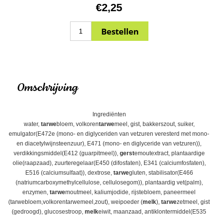
€2,25
Omschrijving
Ingrediënten
water,
tarwe
bloem, volkoren
tarwe
meel, gist, bakkerszout, suiker,
emulgator(E472e (mono- en diglyceriden van vetzuren veresterd met mono-
en diacetylwijnsteenzuur), E471 (mono- en diglyceride van vetzuren)),
verdikkingsmiddel(E412 (guarpitmeel)),
gerst
emoutextract, plantaardige
olie(raapzaad), zuurteregelaar(E450 (difosfaten), E341 (calciumfosfaten),
E516 (calciumsulfaat)), dextrose,
tarwe
gluten, stabilisator(E466
(natriumcarboxymethylcellulose, cellulosegom)), plantaardig vet(palm),
enzymen,
tarwe
moutmeel, kaliumjodide, rijstebloem, paneermeel
(tarwebloem,volkorentarwemeel,zout), weipoeder (
melk
),
tarwe
zetmeel, gist
(gedroogd), glucosestroop,
melk
eiwit, maanzaad, antiklontermiddel(E535