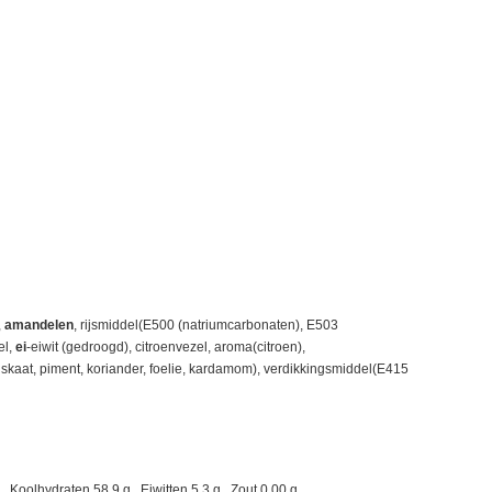
,
amandelen
, rijsmiddel(E500 (natriumcarbonaten), E503
el,
ei
-eiwit (gedroogd), citroenvezel, aroma(citroen),
skaat, piment, koriander, foelie, kardamom), verdikkingsmiddel(E415
Koolhydraten 58.9 g., Eiwitten 5.3 g., Zout 0.00 g.