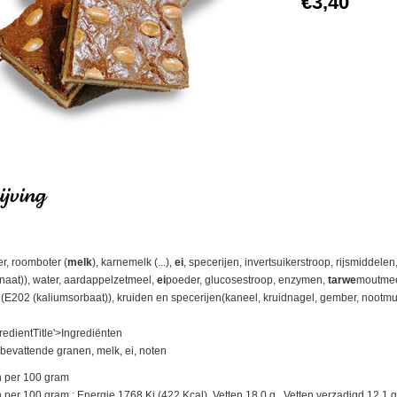
€3,40
jving
er, roomboter (
melk
), karnemelk (...),
ei
, specerijen, invertsuikerstroop, rijsmiddelen
at)), water, aardappelzetmeel,
ei
poeder, glucosestroop, enzymen,
tarwe
moutme
E202 (kaliumsorbaat)), kruiden en specerijen(kaneel, kruidnagel, gember, nootmu
redientTitle'>Ingrediënten
bevattende granen, melk, ei, noten
 per 100 gram
r 100 gram : Energie 1768 Kj (422 Kcal), Vetten 18.0 g., Vetten verzadigd 12.1 g., 