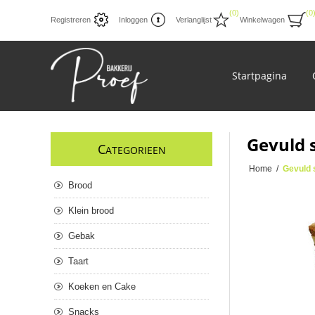
(0)
(0
Registreren
Inloggen
Verlanglijst
Winkelwagen
Startpagina
Gevuld 
C
ATEGORIEEN
Home
/
Gevuld 
Brood
Klein brood
Gebak
Taart
Koeken en Cake
Snacks