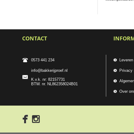
CONTACT
INFOR
0573 441 234
Leveren
info@bakkerijproef.nl
Privacy 
K.v.k. nr: 82157731
Algemen
BTW. nr. NL862358024B01
Over on