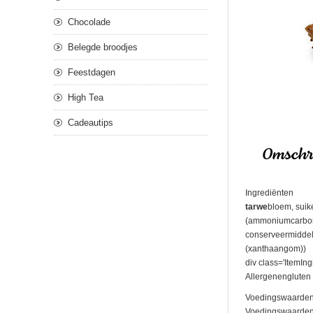
Chocolade
Belegde broodjes
Feestdagen
High Tea
Cadeautips
Omschri
Ingrediënten
tarwe
bloem, suik
(ammoniumcarbona
conserveermiddel(
(xanthaangom))
div class='ItemIng
Allergenengluten 
Voedingswaarden
Voedingswaarden pe