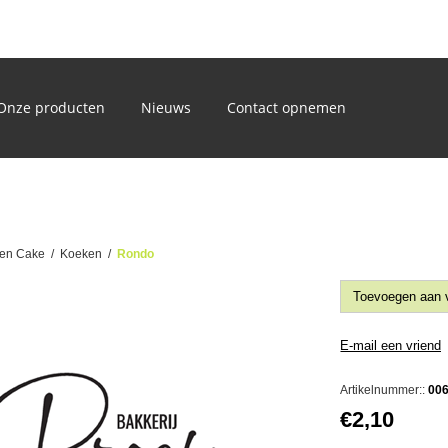
)
Onze producten
Nieuws
Contact opnemen
en Cake
/
Koeken
/
Rondo
Artikelnummer::
00
€2,10