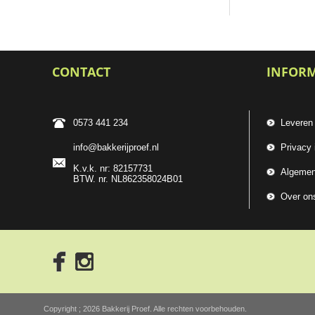
CONTACT
INFOR
0573 441 234
Leveren
info@bakkerijproef.nl
Privacy 
K.v.k. nr: 82157731
Algemen
BTW. nr. NL862358024B01
Over on
Copyright ; 2026 Bakkerij Proef. Alle rechten voorbehouden.