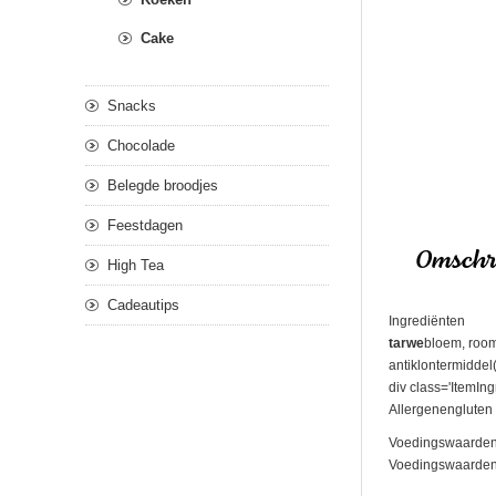
Cake
Snacks
Chocolade
Belegde broodjes
Feestdagen
Omschri
High Tea
Cadeautips
Ingrediënten
tarwe
bloem, room
antiklontermiddel
div class='ItemIng
Allergenengluten 
Voedingswaarden
Voedingswaarden pe