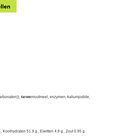
carbonaten)),
tarwe
moutmeel, enzymen, kaliumjodide,
Koolhydraten 51.9 g., Eiwitten 4.8 g., Zout 0.95 g.