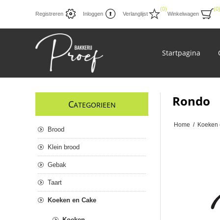
(0)
(0
Registreren
Inloggen
Verlanglijst
Winkelwagen
Startpagina
Rondo
C
ATEGORIEEN
Home
/
Koeken 
Brood
Klein brood
Gebak
Taart
Koeken en Cake
Koeken