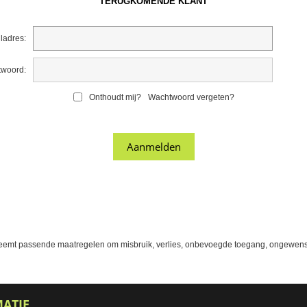
TERUGKOMENDE KLANT
ladres:
woord:
Onthoudt mij?
Wachtwoord vergeten?
eemt passende maatregelen om misbruik, verlies, onbevoegde toegang, ongewens
MATIE