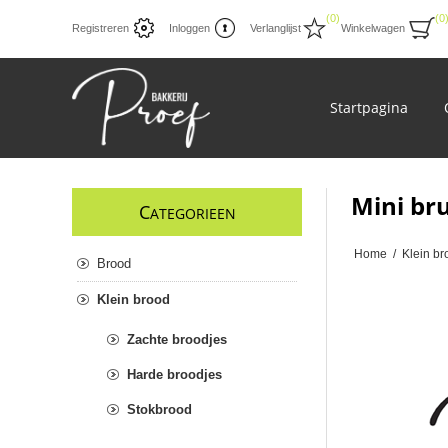
(0)
(0
Registreren
Inloggen
Verlanglijst
Winkelwagen
Startpagina
Mini bru
C
ATEGORIEEN
Home
/
Klein br
Brood
Klein brood
Zachte broodjes
Harde broodjes
Stokbrood