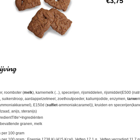
€3,75
jving
er, roomboter (
melk
), karnemelk (...), specerijen, rijsmiddelen, rijsmiddel(E500 
p, suikerstroop, aardappelzetmeel, zoethoutpoeder, kaliumjodide, enzymen,
tarwe
m
(ammoniakkaramel), E150d (
sulfiet
-ammoniakcaramel)), kruiden en specerijen(kanee
aad, anijs, steranijs)
redientTitle'>Ingrediënten
 bevattende granen, melk
 per 100 gram
r 100 gram : Energie 1738 Kj (415 Kcal), Vetten 17.1 g., Vetten verzadigd 11.7 g., 