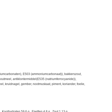
(natriumcarbonaten), E503 (ammoniumcarbonaat)), bakkerszout,
outmeel, antiklontermiddel(E535 (natriumferrocyanide)),
l, kruidnagel, gember, nootmuskaat, piment, koriander, foelie,
Koolhydraten 59.6 g., Eiwitten 4.8 g., Zout 1.13 g.