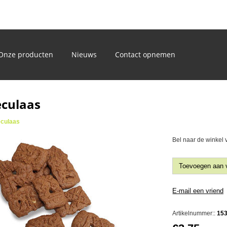
)
Onze producten
Nieuws
Contact opnemen
eculaas
eculaas
Bel naar de winkel 
Artikelnummer::
15