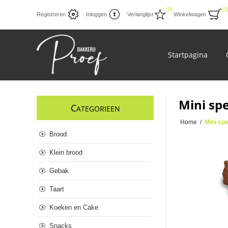
(0)
(0
Registreren
Inloggen
Verlanglijst
Winkelwagen
Startpagina
Mini sp
C
ATEGORIEEN
Home
/
Mini sp
Brood
Klein brood
Gebak
Taart
Koeken en Cake
Snacks