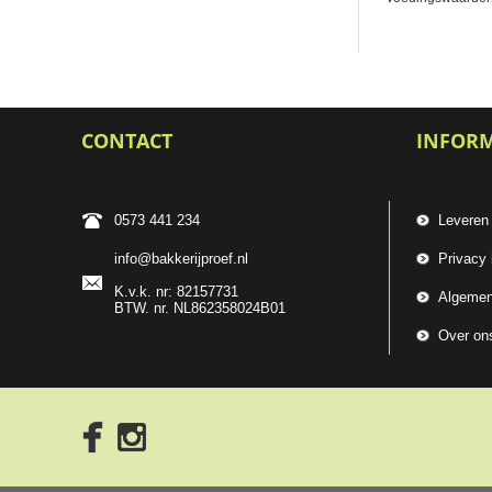
CONTACT
INFOR
0573 441 234
Leveren
info@bakkerijproef.nl
Privacy 
K.v.k. nr: 82157731
Algemen
BTW. nr. NL862358024B01
Over on