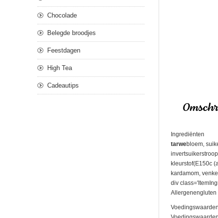
Chocolade
Belegde broodjes
Feestdagen
High Tea
Cadeautips
Omschri
Ingrediënten
tarwe
bloem, suik
invertsuikerstroo
kleurstof(E150c 
kardamom, venkelz
div class='ItemIng
Allergenengluten
Voedingswaarden
Voedingswaarden pe