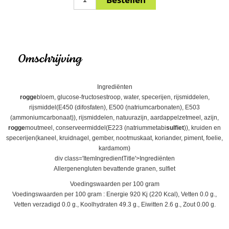
Omschrijving
Ingrediënten
rogge
bloem, glucose-fructosestroop, water, specerijen, rijsmiddelen,
rijsmiddel(E450 (difosfaten), E500 (natriumcarbonaten), E503
(ammoniumcarbonaat)), rijsmiddelen, natuurazijn, aardappelzetmeel, azijn,
rogge
moutmeel, conserveermiddel(E223 (natriummetabi
sulfiet
)), kruiden en
specerijen(kaneel, kruidnagel, gember, nootmuskaat, koriander, piment, foelie,
kardamom)
div class='ItemIngredientTitle'>Ingrediënten
Allergenengluten bevattende granen, sulfiet
Voedingswaarden per 100 gram
Voedingswaarden per 100 gram : Energie 920 Kj (220 Kcal), Vetten 0.0 g.,
Vetten verzadigd 0.0 g., Koolhydraten 49.3 g., Eiwitten 2.6 g., Zout 0.00 g.