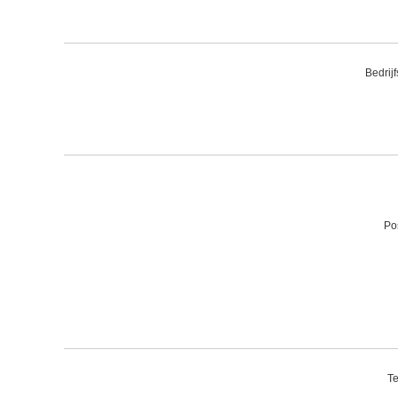
Bedrij
Po
Te