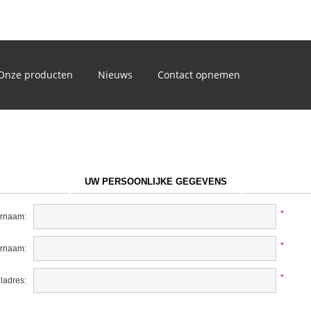
)
Onze producten
Nieuws
Contact opnemen
UW PERSOONLIJKE GEGEVENS
*
rnaam:
*
ernaam:
*
ladres: