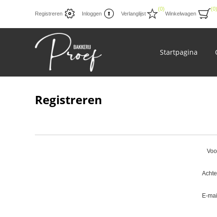
(0)
(0
Registreren
Inloggen
Verlanglijst
Winkelwagen
Startpagina
Registreren
Voo
Acht
E-mai