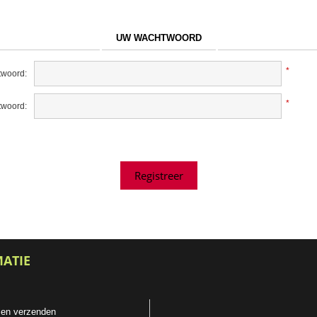
UW WACHTWOORD
*
woord:
*
twoord:
MATIE
 en verzenden