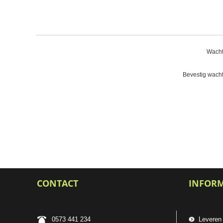
Wacht
Bevestig wach
CONTACT
INFOR
0573 441 234
Leveren