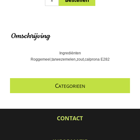
Omschrijving
Ingrediënten
Roggemeel,tarwezemelen,zout,calprona E282
C
ATEGORIEEN
CONTACT