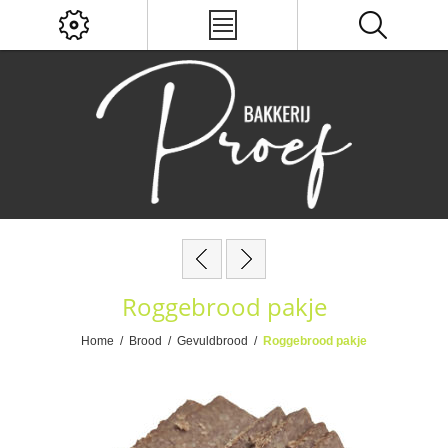
Roggebrood pakje
Home
/
Brood
/
Gevuldbrood
/
Roggebrood pakje