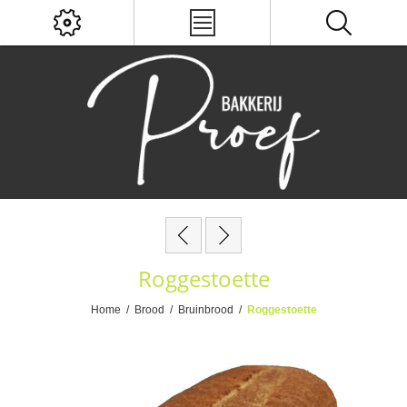
Roggestoette
Home
/
Brood
/
Bruinbrood
/
Roggestoette