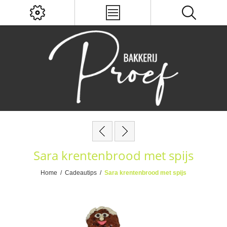
Sara krentenbrood met spijs
Home
/
Cadeautips
/
Sara krentenbrood met spijs