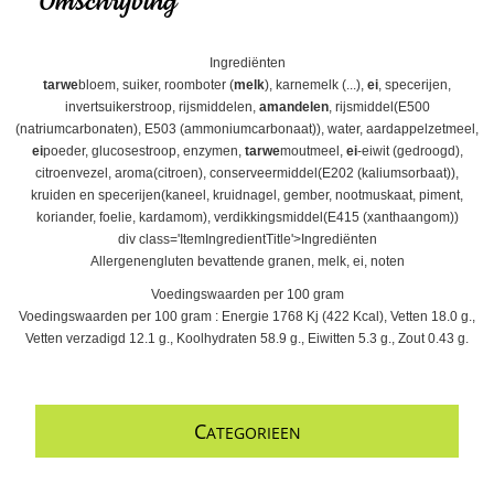
Omschrijving
Ingrediënten
tarwe
bloem, suiker, roomboter (
melk
), karnemelk (...),
ei
, specerijen,
invertsuikerstroop, rijsmiddelen,
amandelen
, rijsmiddel(E500
(natriumcarbonaten), E503 (ammoniumcarbonaat)), water, aardappelzetmeel,
ei
poeder, glucosestroop, enzymen,
tarwe
moutmeel,
ei
-eiwit (gedroogd),
citroenvezel, aroma(citroen), conserveermiddel(E202 (kaliumsorbaat)),
kruiden en specerijen(kaneel, kruidnagel, gember, nootmuskaat, piment,
koriander, foelie, kardamom), verdikkingsmiddel(E415 (xanthaangom))
div class='ItemIngredientTitle'>Ingrediënten
Allergenengluten bevattende granen, melk, ei, noten
Voedingswaarden per 100 gram
Voedingswaarden per 100 gram : Energie 1768 Kj (422 Kcal), Vetten 18.0 g.,
Vetten verzadigd 12.1 g., Koolhydraten 58.9 g., Eiwitten 5.3 g., Zout 0.43 g.
C
ATEGORIEEN