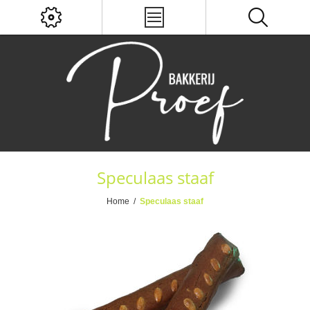
Speculaas staaf
Home
/
Speculaas staaf