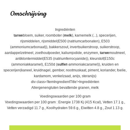
Omschrijving
Ingrediënten
tarwe
bloem, suiker, roomboter (
melk
), karnemelk (...), specerijen,
rijsmiddelen, rijsmiddel(E500 (natriumcarbonaten), E503
(ammoniumcarbonaat)), bakkerszout, invertsuikerstroop, suikerstroop,
aardappelzetmeel, zoethoutpoeder, kaliumjodide, enzymen,
tarwe
moutmeel,
antiklontermiddel(E535 (natriumferrocyanide)), kleurstof(E150c
(ammoniakkaramel), E150d (
sulfiet
-ammoniakcaramel)), kruiden en
specerijen(kaneel, kruidnagel, gember, nootmuskaat, piment, koriander, foelie,
kardamom, venkelzaad, anijs, steranijs)
div class='ItemIngredientTitle'>Ingrediënten
Allergenengluten bevattende granen, melk
Voedingswaarden per 100 gram
Voedingswaarden per 100 gram : Energie 1738 Kj (415 Kcal), Vetten 17.1 g.,
Vetten verzadigd 11.7 g., Koolhydraten 59.6 g., Eiwitten 4.8 g., Zout 1.13 g.