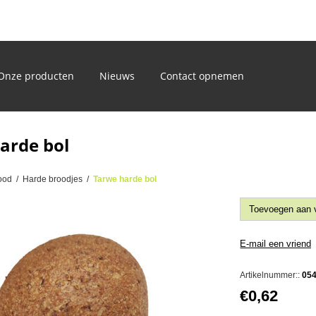
)
Onze producten
Nieuws
Contact opnemen
arde bol
ood
/
Harde broodjes
/
Tarwe harde bol
Artikelnummer::
05
€0,62