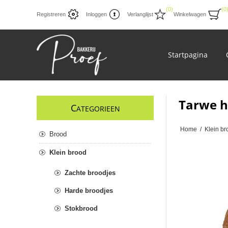
(0)
(0
Registreren
Inloggen
Verlanglijst
Winkelwagen
Startpagina
Tarwe h
C
ATEGORIEEN
Home
/
Klein br
Brood
Klein brood
Zachte broodjes
Harde broodjes
Stokbrood