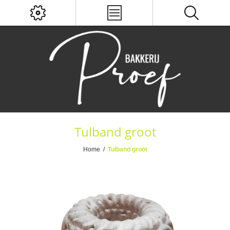
Tulband groot
Home
/
Tulband groot