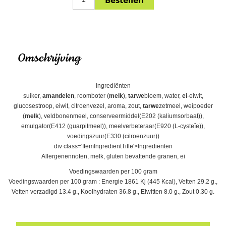
Omschrijving
Ingrediënten
suiker,
amandelen
, roomboter (
melk
),
tarwe
bloem, water,
ei
-eiwit,
glucosestroop, eiwit, citroenvezel, aroma, zout,
tarwe
zetmeel, weipoeder
(
melk
), veldbonenmeel, conserveermiddel(E202 (kaliumsorbaat)),
emulgator(E412 (guarpitmeel)), meelverbeteraar(E920 (L-cysteîe)),
voedingszuur(E330 (citroenzuur))
div class='ItemIngredientTitle'>Ingrediënten
Allergenennoten, melk, gluten bevattende granen, ei
Voedingswaarden per 100 gram
Voedingswaarden per 100 gram : Energie 1861 Kj (445 Kcal), Vetten 29.2 g.,
Vetten verzadigd 13.4 g., Koolhydraten 36.8 g., Eiwitten 8.0 g., Zout 0.30 g.