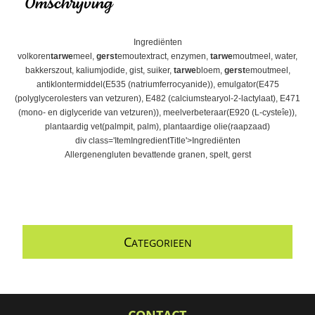
Omschrijving
Ingrediënten
volkoren
tarwe
meel,
gerst
emoutextract, enzymen,
tarwe
moutmeel, water,
bakkerszout, kaliumjodide, gist, suiker,
tarwe
bloem,
gerst
emoutmeel,
antiklontermiddel(E535 (natriumferrocyanide)), emulgator(E475
(polyglycerolesters van vetzuren), E482 (calciumstearyol-2-lactylaat), E471
(mono- en diglyceride van vetzuren)), meelverbeteraar(E920 (L-cysteîe)),
plantaardig vet(palmpit, palm), plantaardige olie(raapzaad)
div class='ItemIngredientTitle'>Ingrediënten
Allergenengluten bevattende granen, spelt, gerst
C
ATEGORIEEN
CONTACT