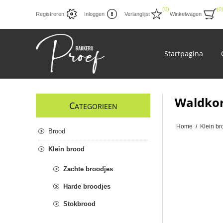
(0)
(0
Registreren
Inloggen
Verlanglijst
Winkelwagen
Startpagina
Waldkor
C
ATEGORIEEN
Home
/
Klein br
Brood
Klein brood
Zachte broodjes
Harde broodjes
Stokbrood