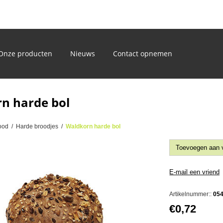
)
Onze producten
Nieuws
Contact opnemen
n harde bol
ood
/
Harde broodjes
/
Waldkorn harde bol
Artikelnummer::
05
€0,72