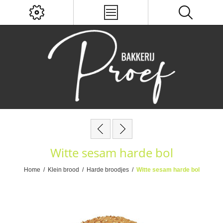
Witte sesam harde bol
Home
/
Klein brood
/
Harde broodjes
/
Witte sesam harde bol