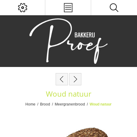
Woud natuur
Home
/
Brood
/
Meergranenbrood
/
Woud natuur